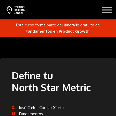
Blog
Recursos
Este curso forma parte del itinerario gratuito de
Iniciar sesión
Fundamentos en Product Growth
.
Define tu
North Star Metric
José Carlos Cortizo (Corti)
Fundamentos