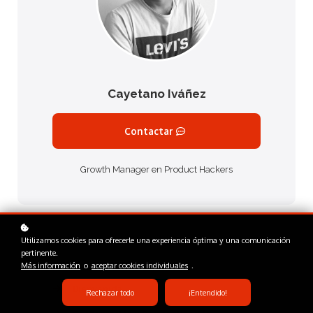
Cayetano Iváñez
Contactar
Growth Manager en Product Hackers
Utilizamos cookies para ofrecerle una experiencia óptima y una comunicación
pertinente.
Más información
o
aceptar cookies individuales
.
Bienvenida
Rechazar todo
¡Entendido!