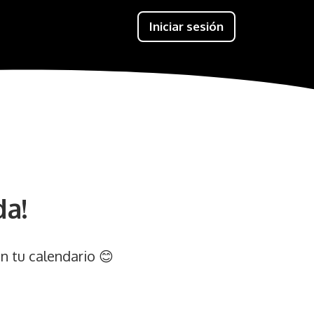
Iniciar sesión
da!
n tu calendario 😊