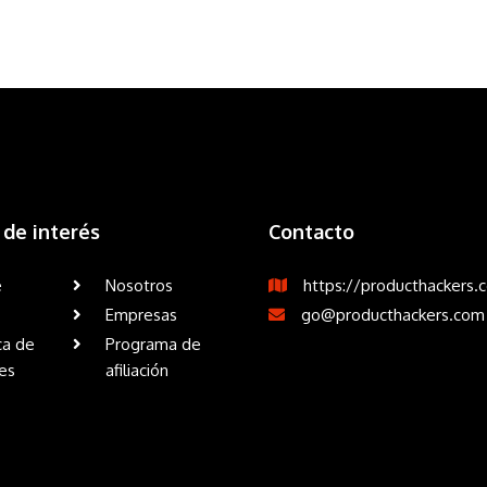
 de interés
Contacto
e
Nosotros
https://producthackers.
Empresas
go@producthackers.com
ca de
Programa de
es
afiliación