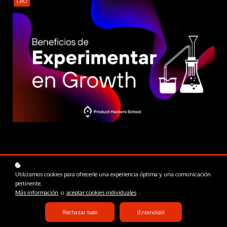
CRO
Utilizamos cookies para ofrecerle una experiencia óptima y una comunicación
pertinente.
Más información
o
aceptar cookies individuales
.
Rechazar todo
¡Entendido!